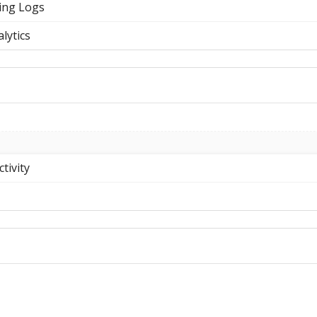
ting Logs
lytics
tivity