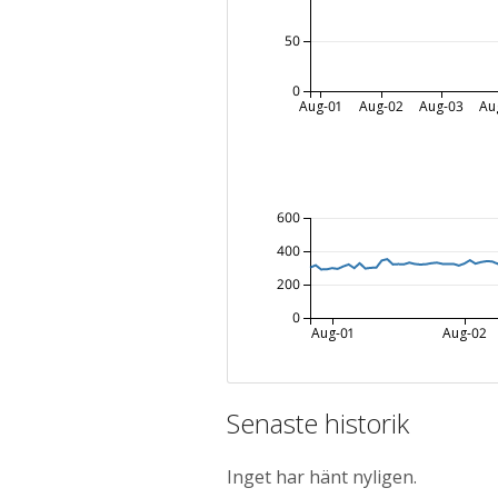
50
0
Aug-01
Aug-02
Aug-03
Au
600
400
200
0
Aug-01
Aug-02
Senaste historik
Inget har hänt nyligen.