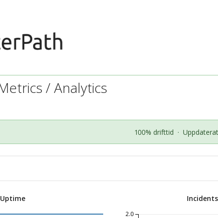
etrics / Analytics
100% drifttid
·
Uppdaterat
 Uptime
Incident
2.0