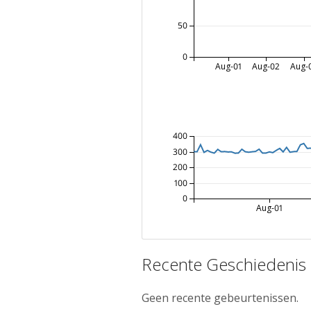
50
0
Aug-01
Aug-02
Aug-
400
300
200
100
0
Aug-01
Recente Geschiedenis
Geen recente gebeurtenissen.