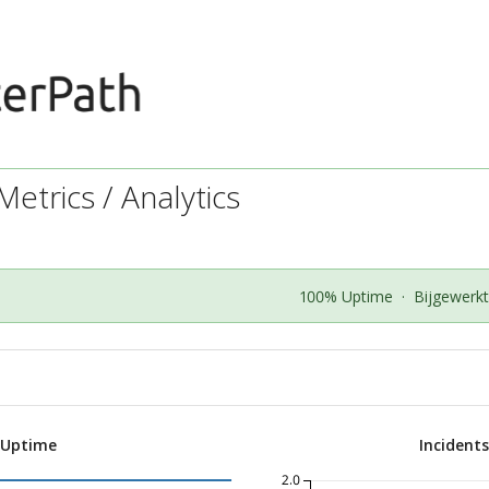
etrics / Analytics
100% Uptime
·
Bijgewerk
 Uptime
Incident
2.0