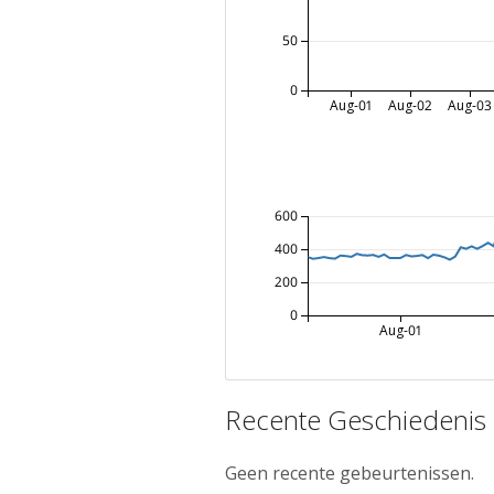
50
0
Aug-01
Aug-02
Aug-03
600
400
200
0
Aug-01
Recente Geschiedenis
Geen recente gebeurtenissen.