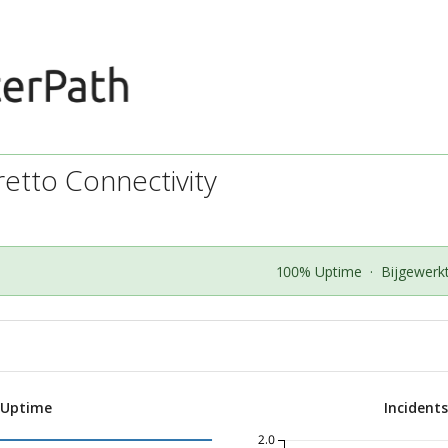
retto Connectivity
100% Uptime
·
Bijgewerk
 Uptime
Incident
2.0