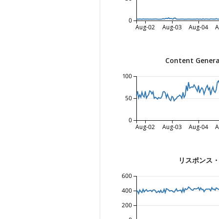
0
Aug-02
Aug-03
Aug-04
A
Content Genera
100
50
0
Aug-02
Aug-03
Aug-04
A
リスポンス・タ
600
400
200