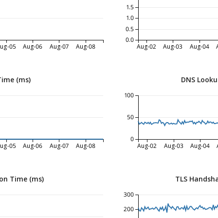
1.5
1.0
0.5
0.0
ug-05
Aug-06
Aug-07
Aug-08
Aug-02
Aug-03
Aug-04
Time (ms)
DNS Looku
100
50
0
ug-05
Aug-06
Aug-07
Aug-08
Aug-02
Aug-03
Aug-04
on Time (ms)
TLS Handsha
300
200