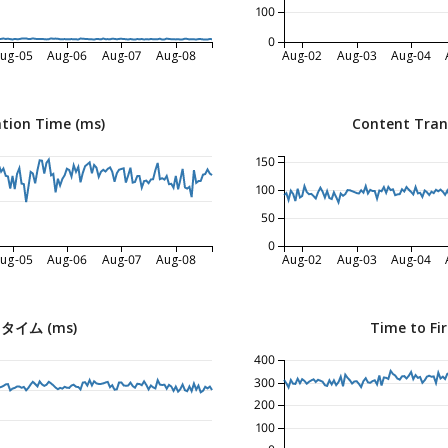
100
0
ug-05
Aug-06
Aug-07
Aug-08
Aug-02
Aug-03
Aug-04
tion Time (ms)
Content Tran
150
100
50
0
ug-05
Aug-06
Aug-07
Aug-08
Aug-02
Aug-03
Aug-04
イム (ms)
Time to Fir
400
300
200
100