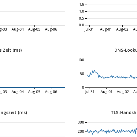
1.5
1.0
0.5
0.0
g-03
Aug-04
Aug-05
Aug-06
Jul-31
Aug-01
Aug-02
A
 Zeit (ms)
DNS-Looku
100
50
0
g-03
Aug-04
Aug-05
Aug-06
Jul-31
Aug-01
Aug-02
A
ngszeit (ms)
TLS-Handsha
300
200