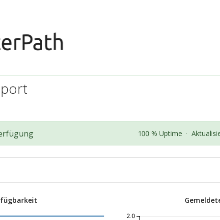
port
Verfügung
100 % Uptime
·
Aktualisi
rfügbarkeit
Gemeldete
2.0