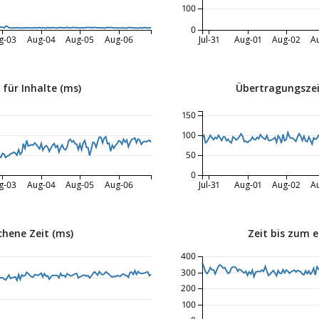
100
0
g-03
Aug-04
Aug-05
Aug-06
Jul-31
Aug-01
Aug-02
A
 für Inhalte (ms)
Übertragungszeit
150
100
50
0
g-03
Aug-04
Aug-05
Aug-06
Jul-31
Aug-01
Aug-02
A
chene Zeit (ms)
Zeit bis zum e
400
300
200
100