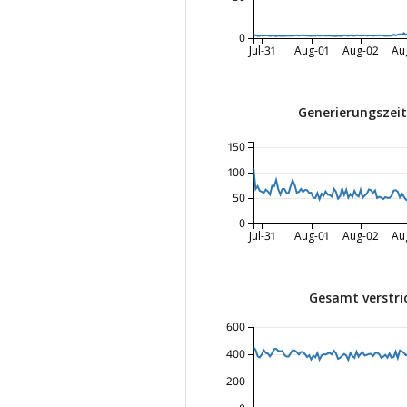
0
Jul-31
Aug-01
Aug-02
Au
Generierungszeit
150
100
50
0
Jul-31
Aug-01
Aug-02
Au
Gesamt verstri
600
400
200