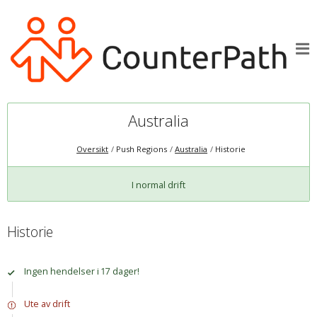
Australia
Oversikt
Push Regions
Australia
Historie
I normal drift
Historie
Ingen hendelser i 17 dager!
Ute av drift