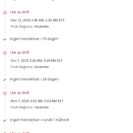
Ute av drift
Dec 12, 2025 2:48 AM–2:50 AM EST
Push Regions /
Australia
Ingen hendelser i 10 dager!
Ute av drift
Dec 1, 2025 3:28 AM–3:29 AM EST
Push Regions /
Australia
Ingen hendelser i 24 dager!
Ute av drift
Nov 7, 2025 3:02 AM–3:03 AM EST
Push Regions /
Australia
Ingen hendelser i rundt 1 måned!