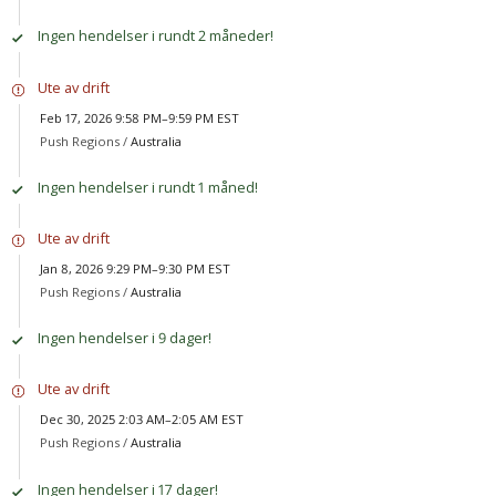
Ingen hendelser i rundt 2 måneder!
Ute av drift
Feb 17, 2026 9:58 PM–9:59 PM EST
Push Regions /
Australia
Ingen hendelser i rundt 1 måned!
Ute av drift
Jan 8, 2026 9:29 PM–9:30 PM EST
Push Regions /
Australia
Ingen hendelser i 9 dager!
Ute av drift
Dec 30, 2025 2:03 AM–2:05 AM EST
Push Regions /
Australia
Ingen hendelser i 17 dager!