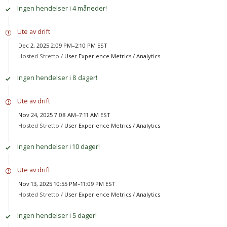
Ingen hendelser i 4 måneder!
Ute av drift
Dec 2, 2025 2:09 PM–2:10 PM EST
Hosted Stretto /
User Experience Metrics / Analytics
Ingen hendelser i 8 dager!
Ute av drift
Nov 24, 2025 7:08 AM–7:11 AM EST
Hosted Stretto /
User Experience Metrics / Analytics
Ingen hendelser i 10 dager!
Ute av drift
Nov 13, 2025 10:55 PM–11:09 PM EST
Hosted Stretto /
User Experience Metrics / Analytics
Ingen hendelser i 5 dager!