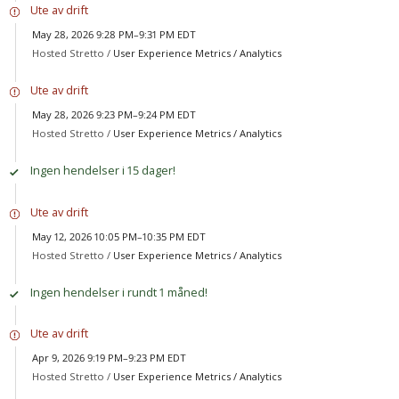
Ute av drift
May 28, 2026 9:28 PM–9:31 PM EDT
Hosted Stretto /
User Experience Metrics / Analytics
Ute av drift
May 28, 2026 9:23 PM–9:24 PM EDT
Hosted Stretto /
User Experience Metrics / Analytics
Ingen hendelser i 15 dager!
Ute av drift
May 12, 2026 10:05 PM–10:35 PM EDT
Hosted Stretto /
User Experience Metrics / Analytics
Ingen hendelser i rundt 1 måned!
Ute av drift
Apr 9, 2026 9:19 PM–9:23 PM EDT
Hosted Stretto /
User Experience Metrics / Analytics