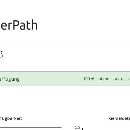
g
Verfügung
100 % Uptime
·
Aktuali
rfügbarkeit
Gemeldete
2.0