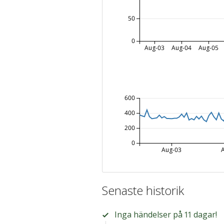
50
0
Aug-03
Aug-04
Aug-05
600
400
200
0
Aug-03
Senaste historik
Inga händelser på 11 dagar!